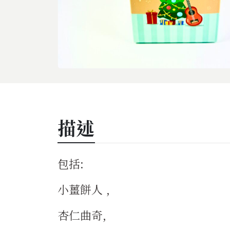
描述
包括:
小薑餅人 ,
杏仁曲奇,