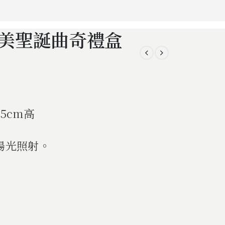
ly 美美聖誕曲奇禮盒
8.5cm高
陽光照射。