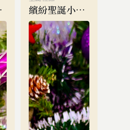
奇禮盒
繽紛聖誕小禮盒
$
2