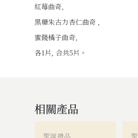
紅莓曲奇,
黑糖朱古力杏仁曲奇 ,
蜜餞橘子曲奇,
各1片, 合共5片。
相關產品
聖誕禮品
聖