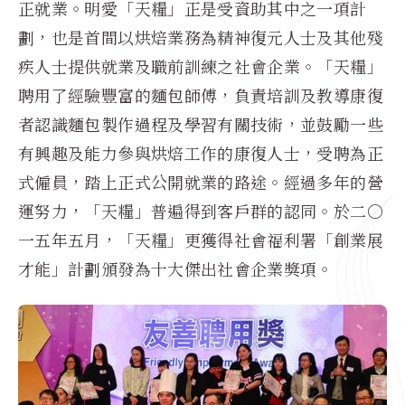
正就業。明愛「天糧」正是受資助其中之一項計
劃，也是首間以烘焙業務為精神復元人士及其他殘
疾人士提供就業及職前訓練之社會企業。「天糧」
聘用了經驗豐富的麵包師傅，負責培訓及教導康復
者認識麵包製作過程及學習有關技術，並鼓勵一些
有興趣及能力參與烘焙工作的康復人士，受聘為正
式僱員，踏上正式公開就業的路途。經過多年的營
運努力，「天糧」普遍得到客戶群的認同。於二〇
一五年五月，「天糧」更獲得社會福利署「創業展
才能」計劃頒發為十大傑出社會企業獎項。