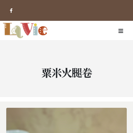
粟米火腿卷