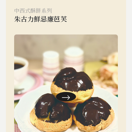
中西式酥餅系列
朱古力鮮忌廉芭芙